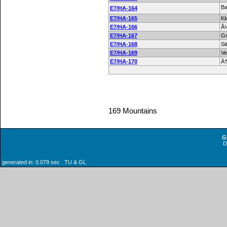
Ba
E7/HA-164
E7/HA-165
Kl
E7/HA-166
Å½
E7/HA-167
Gr
E7/HA-168
Si
E7/HA-169
Ve
E7/HA-170
Ä†
169 Mountains
G
generated in: 0.079 sec TU & GL