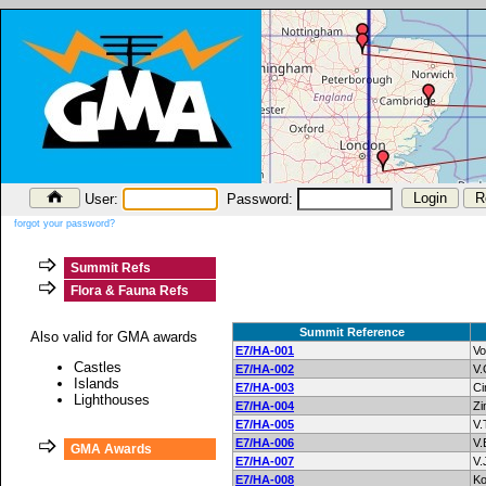
User:
Password:
forgot your password?
Summit Refs
Flora & Fauna Refs
Summit Reference
Also valid for GMA awards
E7/HA-001
Vo
Castles
E7/HA-002
V.
Islands
E7/HA-003
Ci
Lighthouses
E7/HA-004
Z
E7/HA-005
V.
E7/HA-006
V.
GMA Awards
E7/HA-007
V.
E7/HA-008
Ko