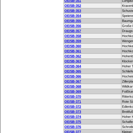
OE/SB-351
Lungaue
OE/SB-352
Kraxen
OE/SB-353
Schuste
OE/SB-354
Speier
OE/SB-355
Baumga
OE/SB-356
Große 
OE/SB-357
Draugs
OE/SB-358
Hochko
OE/SB-359
Wenger
OE/SB-360
Hochkei
OE/SB-361
Hochko
OE/SB-362
Hohenb
OE/SB-363
Klocker
OE/SB-364
Hoher 
OE/SB-365
Schlief
OE/SB-366
Hochei
OE/SB-367
Zillerpl
OE/SB-368
Wildkar
OE/SB-369
Foißka
OE/SB-370
Ritterk
OE/SB-371
Rote S
OE/SB-372
Edlenk
OE/SB-373
Breitfu
OE/SB-374
Hoher 
OE/SB-375
Schafle
OE/SB-376
Schrot
OE/SB-377
Kleiner