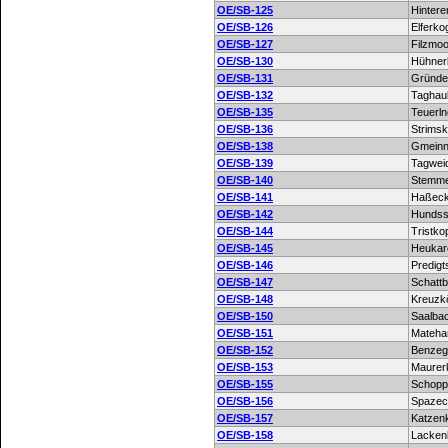
OE/SB-125
Hintere
OE/SB-126
Elferko
OE/SB-127
Filzmoo
OE/SB-130
Hühner
OE/SB-131
Gründe
OE/SB-132
Taghau
OE/SB-135
Teuerl
OE/SB-136
Strimsk
OE/SB-138
Gmein
OE/SB-139
Tagwei
OE/SB-140
Stemme
OE/SB-141
Haßec
OE/SB-142
Hundss
OE/SB-144
Tristko
OE/SB-145
Heukar
OE/SB-146
Predigt
OE/SB-147
Schatt
OE/SB-148
Kreuzkö
OE/SB-150
Saalba
OE/SB-151
Mateha
OE/SB-152
Benzeg
OE/SB-153
Maurer
OE/SB-155
Schopp
OE/SB-156
Spazec
OE/SB-157
Katzen
OE/SB-158
Lacken