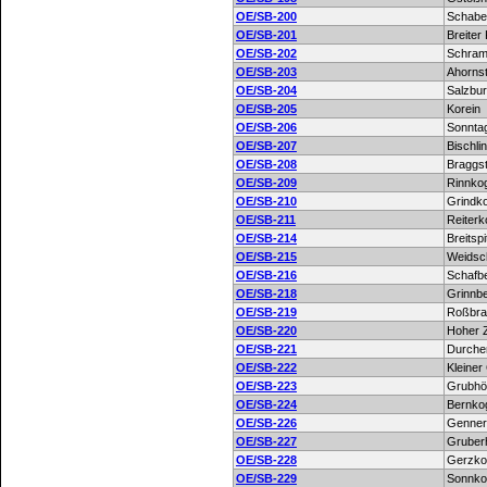
OE/SB-200
Schabe
OE/SB-201
Breiter
OE/SB-202
Schram
OE/SB-203
Ahornst
OE/SB-204
Salzbu
OE/SB-205
Korein
OE/SB-206
Sonnta
OE/SB-207
Bischli
OE/SB-208
Braggst
OE/SB-209
Rinnko
OE/SB-210
Grindk
OE/SB-211
Reiterk
OE/SB-214
Breitspi
OE/SB-215
Weidsc
OE/SB-216
Schafb
OE/SB-218
Grinnb
OE/SB-219
Roßbra
OE/SB-220
Hoher 
OE/SB-221
Durche
OE/SB-222
Kleiner 
OE/SB-223
Grubhö
OE/SB-224
Bernko
OE/SB-226
Genner
OE/SB-227
Gruber
OE/SB-228
Gerzko
OE/SB-229
Sonnko