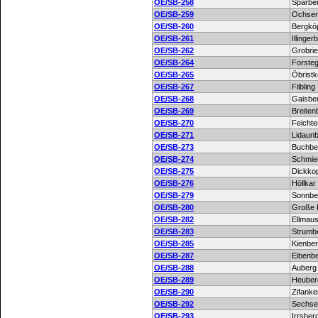
OE/SB-258
Sparbe
OE/SB-259
Ochsen
OE/SB-260
Bergköp
OE/SB-261
Illinger
OE/SB-262
Grobrie
OE/SB-264
Forste
OE/SB-265
Öbristk
OE/SB-267
Filbling
OE/SB-268
Gaisbe
OE/SB-269
Breiten
OE/SB-270
Feichte
OE/SB-271
Lidaun
OE/SB-273
Buchbe
OE/SB-274
Schmie
OE/SB-275
Dickko
OE/SB-276
Höllkar
OE/SB-279
Sonnbe
OE/SB-280
Große 
OE/SB-282
Ellmaus
OE/SB-283
Strumb
OE/SB-285
Kienbe
OE/SB-287
Eibenb
OE/SB-288
Auberg
OE/SB-289
Heuber
OE/SB-290
Zifanke
OE/SB-292
Sechse
OE/SB-293
Irrsber