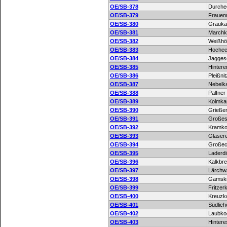
OE/SB-378
Durche
OE/SB-379
Frauen
OE/SB-380
Grauka
OE/SB-381
Marchk
OE/SB-382
Weißhö
OE/SB-383
Hoche
OE/SB-384
Jagges
OE/SB-385
Hintere
OE/SB-386
Pleißni
OE/SB-387
Nebelk
OE/SB-388
Palfner
OE/SB-389
Kolmkar
OE/SB-390
Grieße
OE/SB-391
Großes
OE/SB-392
Kramko
OE/SB-393
Glaser
OE/SB-394
Große
OE/SB-395
Laderd
OE/SB-396
Kalkbre
OE/SB-397
Lärchw
OE/SB-398
Gamsk
OE/SB-399
Fritzer
OE/SB-400
Kreuzko
OE/SB-401
Südlich
OE/SB-402
Laubko
OE/SB-403
Hintere