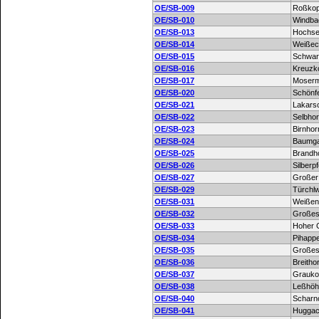
OE/SB-009
Roßkop
OE/SB-010
Windba
OE/SB-013
Hochsei
OE/SB-014
Weißec
OE/SB-015
Schwar
OE/SB-016
Kreuzk
OE/SB-017
Moserm
OE/SB-020
Schönfe
OE/SB-021
Lakars
OE/SB-022
Selbho
OE/SB-023
Birnhor
OE/SB-024
Baumga
OE/SB-025
Brandh
OE/SB-026
Silberp
OE/SB-027
Großer
OE/SB-029
Türchl
OE/SB-031
Weißen
OE/SB-032
Großes
OE/SB-033
Hoher G
OE/SB-034
Pihapp
OE/SB-035
Großes
OE/SB-036
Breitho
OE/SB-037
Grauko
OE/SB-038
Leßhöh
OE/SB-040
Scharn
OE/SB-041
Huggac