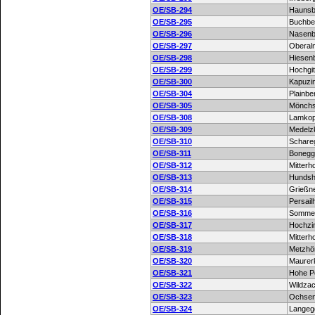
OE/SB-294
Haunsb
OE/SB-295
Buchbe
OE/SB-296
Nasenb
OE/SB-297
Oberal
OE/SB-298
Hiesen
OE/SB-299
Hochgi
OE/SB-300
Kapuzi
OE/SB-304
Plainbe
OE/SB-305
Mönchs
OE/SB-308
Lamkop
OE/SB-309
Medelz
OE/SB-310
Schare
OE/SB-311
Bonegg
OE/SB-312
Mitterh
OE/SB-313
Hundsh
OE/SB-314
Grießne
OE/SB-315
Persail
OE/SB-316
Sommer
OE/SB-317
Hochzi
OE/SB-318
Mitterh
OE/SB-319
Metzhö
OE/SB-320
Maurerk
OE/SB-321
Hohe P
OE/SB-322
Wildza
OE/SB-323
Ochsen
OE/SB-324
Langeg