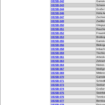
OE/SB-042
Gamska
OE/SB-043
Schare
OE/SB-044
Große 
OE/SB-046
Hohe A
OE/SB-047
Zechne
OE/SB-049
Zwölfer
OE/SB-050
Glingsp
OE/SB-051
Rauch
OE/SB-052
Frauen
OE/SB-053
Breitko
OE/SB-055
Gamska
OE/SB-056
Bleikog
OE/SB-058
Imbach
OE/SB-059
Tischk
OE/SB-061
Arbesk
OE/SB-063
Zehner
OE/SB-064
Kleines
OE/SB-067
Weißgr
OE/SB-069
Mittler
OE/SB-070
Gamslei
OE/SB-071
Schindl
OE/SB-073
Seekar
OE/SB-074
Großer
OE/SB-075
Steinfe
OE/SB-076
Tennko
OE/SB-077
Bernko
OE/SB-078
Eiskoge