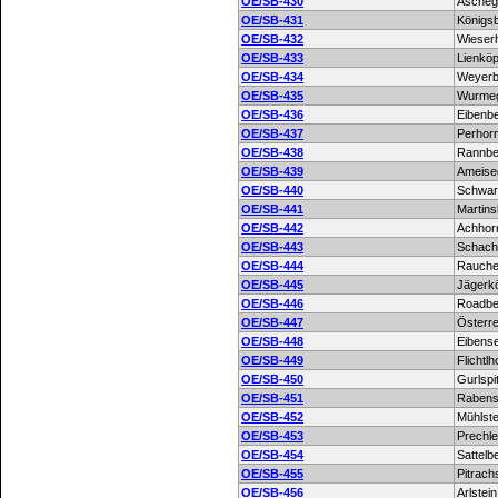
OE/SB-430
Ascheg
OE/SB-431
Königs
OE/SB-432
Wieser
OE/SB-433
Lienköp
OE/SB-434
Weyerb
OE/SB-435
Wurme
OE/SB-436
Eibenb
OE/SB-437
Perhor
OE/SB-438
Rannbe
OE/SB-439
Ameise
OE/SB-440
Schwar
OE/SB-441
Martins
OE/SB-442
Achhor
OE/SB-443
Schach
OE/SB-444
Rauche
OE/SB-445
Jägerkö
OE/SB-446
Roadbe
OE/SB-447
Österre
OE/SB-448
Eibens
OE/SB-449
Flichtl
OE/SB-450
Gurlspi
OE/SB-451
Rabens
OE/SB-452
Mühlste
OE/SB-453
Prechle
OE/SB-454
Sattelb
OE/SB-455
Pitrach
OE/SB-456
Arlstein