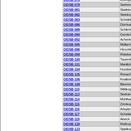
OE/SB-079
Seehor
OE/SB-081
Sladink
OE/SB-082
Steinko
OE/SB-083
Scheibl
OE/SB-086
Dürrka
OE/SB-089
Schilc
OE/SB-090
Gernko
OE/SB-092
Achenk
OE/SB-095
Müllach
OE/SB-096
Hirsch
OE/SB-099
Rötelst
OE/SB-100
Tauern
OE/SB-101
Manlitz
OE/SB-104
Hundsk
OE/SB-105
Ronach
OE/SB-106
Knallste
OE/SB-108
Bärenst
OE/SB-110
Wildkog
OE/SB-113
Seekar
OE/SB-114
Mühlha
OE/SB-115
Zirmko
OE/SB-116
Arlspit
OE/SB-117
Scheid
OE/SB-119
Aineck
OE/SB-120
Reißra
OE/SB-123
Spielko