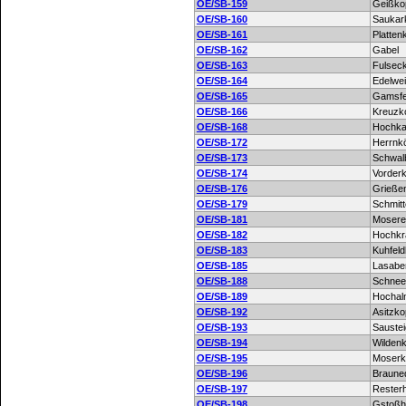
OE/SB-159
Geißko
OE/SB-160
Saukar
OE/SB-161
Platten
OE/SB-162
Gabel
OE/SB-163
Fulsec
OE/SB-164
Edelwe
OE/SB-165
Gamsfe
OE/SB-166
Kreuzk
OE/SB-168
Hochka
OE/SB-172
Herrnkö
OE/SB-173
Schwal
OE/SB-174
Vorderk
OE/SB-176
Grieße
OE/SB-179
Schmit
OE/SB-181
Mosere
OE/SB-182
Hochkr
OE/SB-183
Kuhfeld
OE/SB-185
Lasabe
OE/SB-188
Schnee
OE/SB-189
Hochal
OE/SB-192
Asitzko
OE/SB-193
Sauste
OE/SB-194
Wildenk
OE/SB-195
Moserk
OE/SB-196
Braune
OE/SB-197
Rester
OE/SB-198
Gstoßh