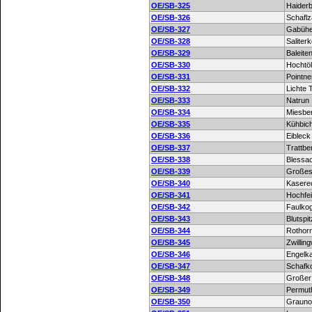
OE/SB-325
Haider
OE/SB-326
Schafl
OE/SB-327
Gabühe
OE/SB-328
Saliterk
OE/SB-329
Baleite
OE/SB-330
Hochtö
OE/SB-331
Pointne
OE/SB-332
Lichte 
OE/SB-333
Natrun
OE/SB-334
Miesbe
OE/SB-335
Kühbich
OE/SB-336
Eibleck
OE/SB-337
Trattbe
OE/SB-338
Blessa
OE/SB-339
Großes
OE/SB-340
Kasere
OE/SB-341
Hochfe
OE/SB-342
Faulkog
OE/SB-343
Blutspi
OE/SB-344
Rothor
OE/SB-345
Zwillin
OE/SB-346
Engelka
OE/SB-347
Schafk
OE/SB-348
Großer 
OE/SB-349
Permut
OE/SB-350
Grauno