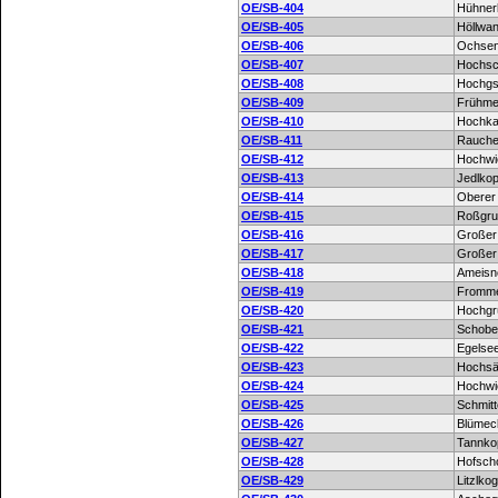
OE/SB-404
Hühnerk
OE/SB-405
Höllwa
OE/SB-406
Ochsen
OE/SB-407
Hochsc
OE/SB-408
Hochgs
OE/SB-409
Frühme
OE/SB-410
Hochka
OE/SB-411
Rauch
OE/SB-412
Hochwi
OE/SB-413
Jedlkop
OE/SB-414
Oberer
OE/SB-415
Roßgru
OE/SB-416
Großer
OE/SB-417
Großer
OE/SB-418
Ameisn
OE/SB-419
Fromme
OE/SB-420
Hochgr
OE/SB-421
Schobe
OE/SB-422
Egelse
OE/SB-423
Hochsä
OE/SB-424
Hochwi
OE/SB-425
Schmitt
OE/SB-426
Blümec
OE/SB-427
Tannko
OE/SB-428
Hofsch
OE/SB-429
Litzlkog