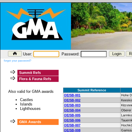
User:
Password:
forgot your password?
Summit Refs
Flora & Fauna Refs
Summit Reference
Also valid for GMA awards
OE/SB-001
Hohe D
Castles
OE/SB-002
Keesko
Islands
OE/SB-003
Kitzste
Lighthouses
OE/SB-004
Oberer
OE/SB-005
Larmko
OE/SB-006
Tauern
GMA Awards
OE/SB-007
Hochkö
OE/SB-008
Gamssp