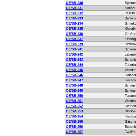
OE/SB-230
Spinner
OE/SB-231
Hochdu
OE/SB-232
Pitsche
OE/SB-233
Barnko
OE/SB-234
Grinnkö
OE/SB-235
Kienalk
OE/SB-236
Großes
OE/SB-237
Einberg
OE/SB-239
Platten
OE/SB-241
Schlen
OE/SB-242
Labenb
OE/SB-243
Schönb
OE/SB-244
Taborb
OE/SB-245
Wiesler
OE/SB-246
Holzec
OE/SB-247
Hochgl
OE/SB-248
Schwar
OE/SB-249
Schwar
OE/SB-250
Faisten
OE/SB-251
Windko
OE/SB-252
Dietric
OE/SB-253
Bleckw
OE/SB-254
Hochgi
OE/SB-255
Gitsch
OE/SB-256
Bodenb
OE/SB-257
Zwölfer