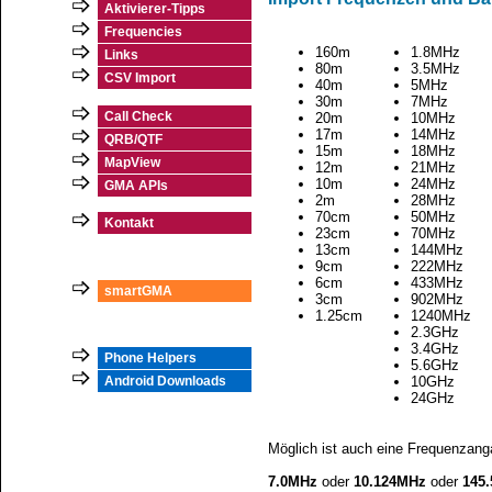
Aktivierer-Tipps
Frequencies
160m
1.8MHz
Links
80m
3.5MHz
CSV Import
40m
5MHz
30m
7MHz
Call Check
20m
10MHz
17m
14MHz
QRB/QTF
15m
18MHz
MapView
12m
21MHz
10m
24MHz
GMA APIs
2m
28MHz
70cm
50MHz
Kontakt
23cm
70MHz
13cm
144MHz
9cm
222MHz
6cm
433MHz
smartGMA
3cm
902MHz
1.25cm
1240MHz
2.3GHz
3.4GHz
Phone Helpers
5.6GHz
10GHz
Android Downloads
24GHz
Möglich ist auch eine Frequenzan
7.0MHz
oder
10.124MHz
oder
145