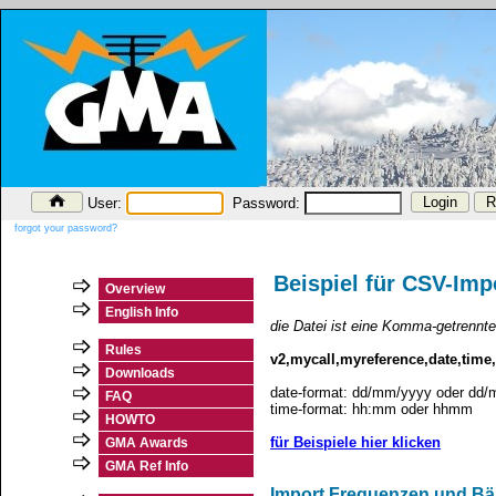
User:
Password:
forgot your password?
Beispiel für CSV-Imp
Overview
English Info
die Datei ist eine Komma-getrennte
Rules
v2,mycall,myreference,date,tim
Downloads
date-format: dd/mm/yyyy oder dd
FAQ
time-format: hh:mm oder hhmm
HOWTO
für Beispiele hier klicken
GMA Awards
GMA Ref Info
Import Frequenzen und Bä